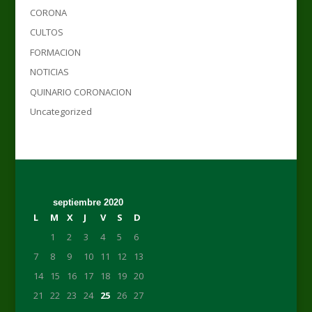
CORONA
CULTOS
FORMACION
NOTICIAS
QUINARIO CORONACION
Uncategorized
septiembre 2020
L
M
X
J
V
S
D
1
2
3
4
5
6
7
8
9
10
11
12
13
14
15
16
17
18
19
20
21
22
23
24
25
26
27