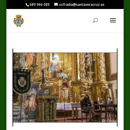
689 966 089
cofradia@santaveracruz.es