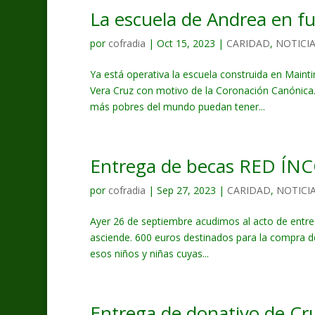
La escuela de Andrea en f
por
cofradia
|
Oct 15, 2023
|
CARIDAD
,
NOTICI
Ya está operativa la escuela construida en Mainti
Vera Cruz con motivo de la Coronación Canónica.
más pobres del mundo puedan tener...
Entrega de becas RED ÍN
por
cofradia
|
Sep 27, 2023
|
CARIDAD
,
NOTICI
Ayer 26 de septiembre acudimos al acto de entre
asciende. 600 euros destinados para la compra de m
esos niños y niñas cuyas...
Entrega de donativo de C