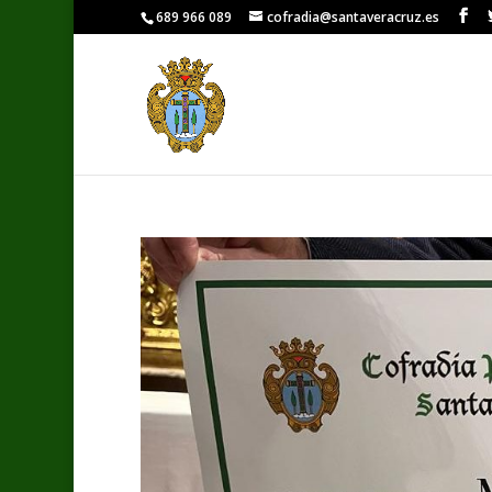
689 966 089
cofradia@santaveracruz.es