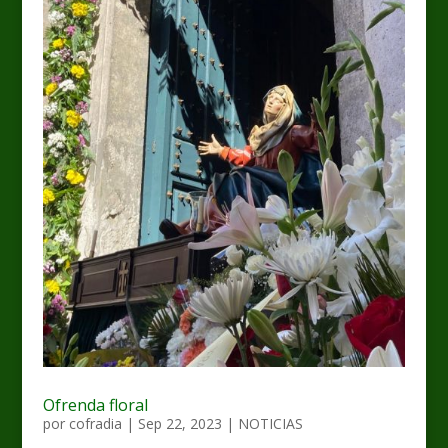
Ofrenda floral
por
cofradia
|
Sep 22, 2023
|
NOTICIAS