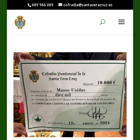
689 966 089
cofradia@santaveracruz.es