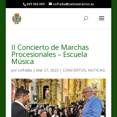
689 966 089
cofradia@santaveracruz.es
II Concierto de Marchas
Procesionales – Escuela
Música
por
cofradia
|
Mar 27, 2023
|
CONCIERTOS
,
NOTICIAS