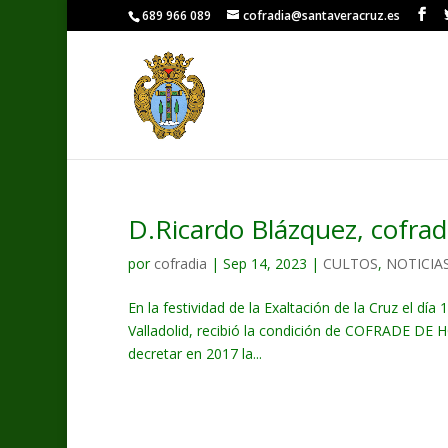
689 966 089
cofradia@santaveracruz.es
D.Ricardo Blázquez, cofra
por
cofradia
|
Sep 14, 2023
|
CULTOS
,
NOTICIA
En la festividad de la Exaltación de la Cruz el d
Valladolid, recibió la condición de COFRADE DE 
decretar en 2017 la...